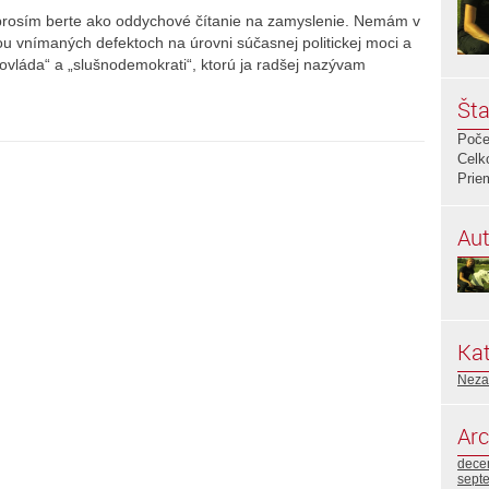
 prosím berte ako oddychové čítanie na zamyslenie. Nemám v
u vnímaných defektoch na úrovni súčasnej politickej moci a
šnovláda“ a „slušnodemokrati“, ktorú ja radšej nazývam
Šta
Poče
Celk
Prie
Aut
Kat
Neza
Arc
dece
sept