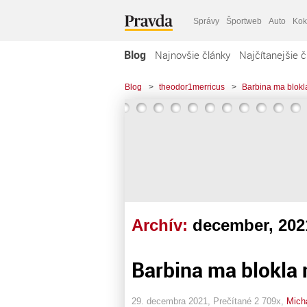
Správy
Športweb
Auto
Kok
Blog
Najnovšie články
Najčítanejšie č
Blog
>
theodor1merricus
>
Barbina ma blokl
Archív:
december, 202
Barbina ma blokla 
29. decembra 2021, Prečítané 2 709x,
Mich