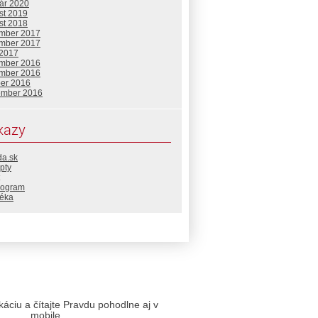
uár 2020
st 2019
st 2018
mber 2017
mber 2017
 2017
mber 2016
mber 2016
ber 2016
ember 2016
kazy
da.sk
pty
rogram
téka
likáciu a čítajte Pravdu pohodlne aj v
mobile