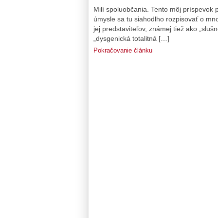
Milí spoluobčania. Tento môj príspevok
úmysle sa tu siahodlho rozpisovať o mno
jej predstaviteľov, známej tiež ako „slu
„dysgenická totalitná […]
Pokračovanie článku