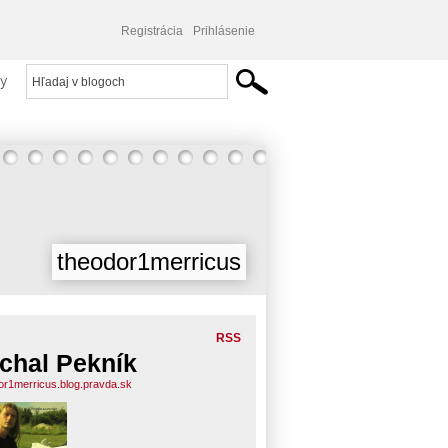
Registrácia
Prihlásenie
y
theodor1merricus
RSS
chal Pekník
or1merricus.blog.pravda.sk