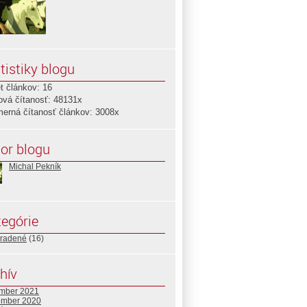
tistiky blogu
t článkov: 16
ová čítanosť: 48131x
merná čítanosť článkov: 3008x
or blogu
Michal Pekník
egórie
radené
(16)
hív
mber 2021
ember 2020