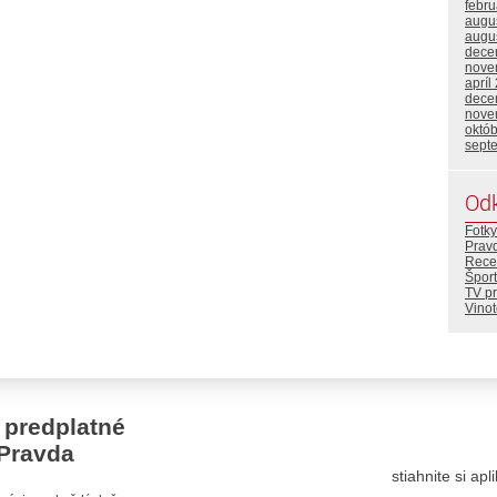
febr
augu
augu
dece
nove
apríl
dece
nove
októ
sept
Od
Fotky
Prav
Rece
Šport
TV p
Vino
 predplatné
Pravda
stiahnite si ap