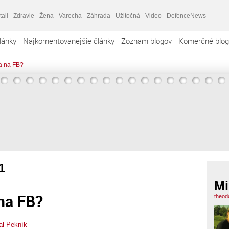
tail
Zdravie
Žena
Varecha
Záhrada
Užitočná
Video
DefenceNews
lánky
Najkomentovanejšie články
Zoznam blogov
Komerčné blog
a na FB?
1
Mi
na FB?
theod
al Pekník